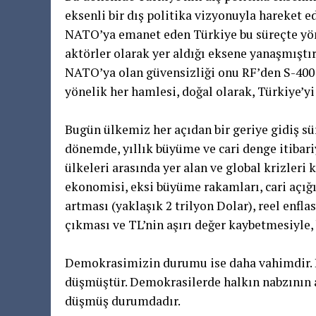
eksenli bir dış politika vizyonuyla hareket e
NATO’ya emanet eden Türkiye bu süreçte yön
aktörler olarak yer aldığı eksene yanaşmıştı
NATO’ya olan güvensizliği onu RF’den S-400 
yönelik her hamlesi, doğal olarak, Türkiye’yi
Bugün ülkemiz her açıdan bir geriye gidiş sü
dönemde, yıllık büyüme ve cari denge itibari
ülkeleri arasında yer alan ve global krizleri
ekonomisi, eksi büyüme rakamları, cari açığın
artması (yaklaşık 2 trilyon Dolar), reel enfl
çıkması ve TL’nin aşırı değer kaybetmesiyle, 
Demokrasimizin durumu ise daha vahimdir. 
düşmüştür. Demokrasilerde halkın nabzının at
düşmüş durumdadır.