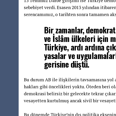
15 Temmuz Darbe girişimi ise Türkiye demok
sebebiyet verdi. Esasen 2013 yılından itiba
serencamımız, o tarihten sonra tamamen aks
Bir zamanlar, demokrat
ve İslâm ülkeleri için 
Türkiye, ardı ardına çı
yasalar ve uygulamalarl
gerisine düştü.
Bu durum AB ile ilişkilerin tavsamasına yol a
hakları gibi öncelikleri yoktu. Öteden beri ol
demokrasi belirsiz bir gelecekte tekrar çıkar
vesayetten kurtulmuş ancak sivil bir vesaye
Bu dönemde Türkiye’nin dış politika ekseni