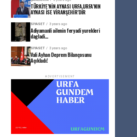
TÜRKİYE’NİN AYNASI URFA,URFA’NIN
AYNASI İSE VİRANŞEHİR’DİR
SIYASET
3 years ago
Adiyamanli ailenin feryadi yurekleri
dagladi…
SIYASET
3 years ago
Vali Ayhan Deprem Bilançosunu
Açıkladı!
ADVERTISEMENT