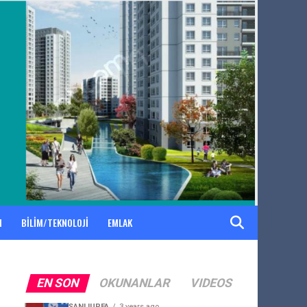
M
BİLİM/TEKNOLOJİ
EMLAK
EN SON
OKUNANLAR
VIDEOS
ŞANLIURFA
3 years ago