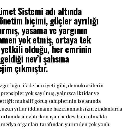
met Sistemi adı altında
netim biçimi, güçler ayrılığı
dırmış, yasama ve yargının
men yok etmiş, ortaya tek
yetkili olduğu, her emrinin
geldiği nev’i şahsına
ejim çıkmıştır.
zgürlüğü, ifade hürriyeti gibi, demokrasilerin
prensipler yok sayılmış, yalnızca iktidar ve
ettiği; muhalif görüş sahiplerinin ise anında
ı, uzun yıllar iddianame hazırlanmaksızın zindanlarda
ir ortamda aleyhte konuşan herkes hain olmakla
medya organları tarafından yürütülen çok yönlü