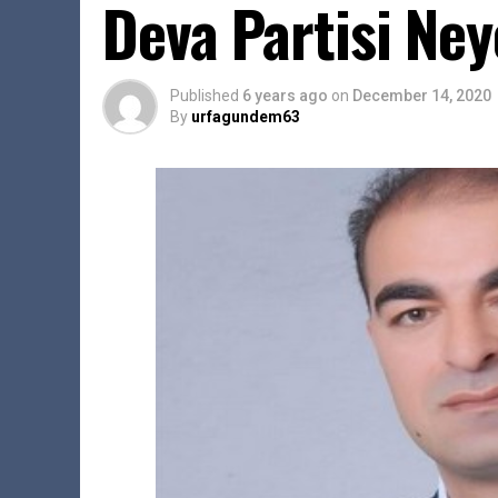
Deva Partisi Ne
Published
6 years ago
on
December 14, 2020
By
urfagundem63