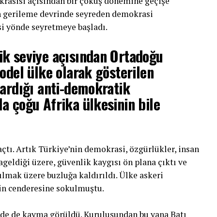
rasisi açısından bir çöküş dönemine geçişe
ren gerileme devrinde seyreden demokrasi
i yönde seyretmeye başladı.
ik seviye açısından Ortadoğu
model ülke olarak gösterilen
kardığı anti-demokratik
a çoğu Afrika ülkesinin bile
çtı. Artık Türkiye’nin demokrasi, özgürlükler, insan
ageldiği üzere, güvenlik kaygısı ön plana çıktı ve
ılmak üzere buzluğa kaldırıldı. Ülke askeri
tin cenderesine sokulmuştu.
nde de kayma görüldü. Kuruluşundan bu yana Batı