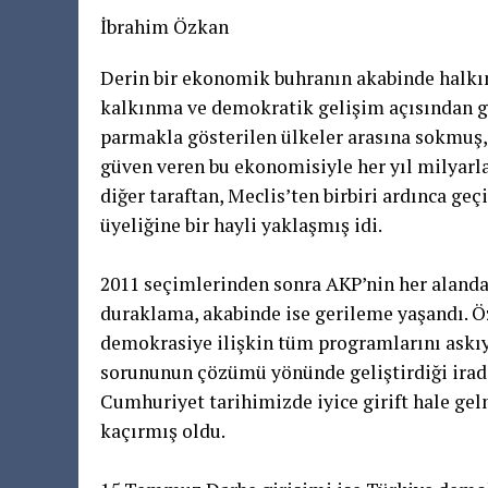
İbrahim Özkan
Derin bir ekonomik buhranın akabinde halkı
kalkınma ve demokratik gelişim açısından g
parmakla gösterilen ülkeler arasına sokmuş,
güven veren bu ekonomisiyle her yıl milyarla
diğer taraftan, Meclis’ten birbiri ardınca ge
üyeliğine bir hayli yaklaşmış idi.
2011 seçimlerinden sonra AKP’nin her aland
duraklama, akabinde ise gerileme yaşandı. 
demokrasiye ilişkin tüm programlarını askıya
sorununun çözümü yönünde geliştirdiği irade
Cumhuriyet tarihimizde iyice girift hale gel
kaçırmış oldu.