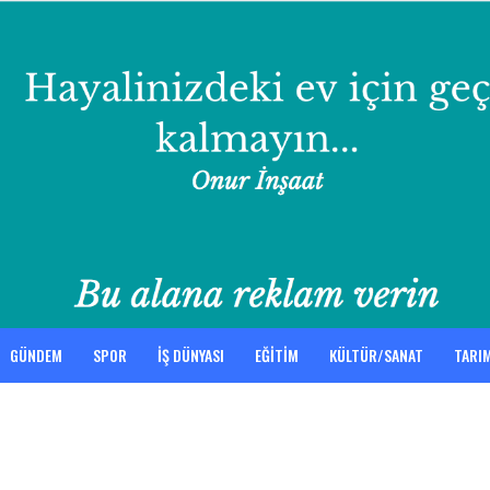
GÜNDEM
SPOR
İŞ DÜNYASI
EĞİTİM
KÜLTÜR/SANAT
TARI
TEKNOLOJI
SAĞLIK