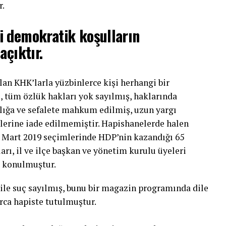
r.
i demokratik koşulların
açıktır.
an KHK’larla yüzbinlerce kişi herhangi bir
, tüm özlük hakları yok sayılmış, haklarında
 açlığa ve sefalete mahkum edilmiş, uzun yargı
vlerine iade edilmemiştir. Hapishanelerde halen
1 Mart 2019 seçimlerinde HDP’nin kazandığı 65
rı, il ve ilçe başkan ve yönetim kurulu üyeleri
k konulmuştur.
bile suç sayılmış, bunu bir magazin programında dile
arca hapiste tutulmuştur.