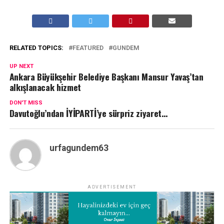
RELATED TOPICS:
FEATURED
GUNDEM
UP NEXT
Ankara Büyükşehir Belediye Başkanı Mansur Yavaş’tan
alkışlanacak hizmet
DON'T MISS
Davutoğlu’ndan İYİPARTİ’ye sürpriz ziyaret…
urfagundem63
ADVERTISEMENT