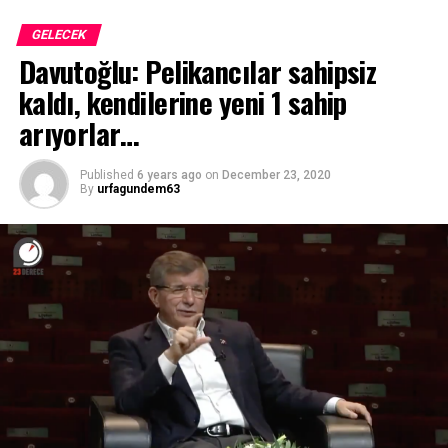
GELECEK
Davutoğlu: Pelikancılar sahipsiz
kaldı, kendilerine yeni 1 sahip
arıyorlar…
Published
6 years ago
on
December 23, 2020
By
urfagundem63