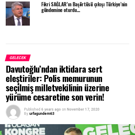
Fikri SAĞLAR’ın Başörtüsü çıkışı Türkiye’nin
gündemine oturdu…
GELECEK
Davutoğlu’ndan iktidara sert
eleştiriler: Polis memurunun
seçilmiş milletvekilinin üzerine
yürüme cesaretine son verin!
Published
6 years ago
on
November 17, 2020
By
urfagundem63