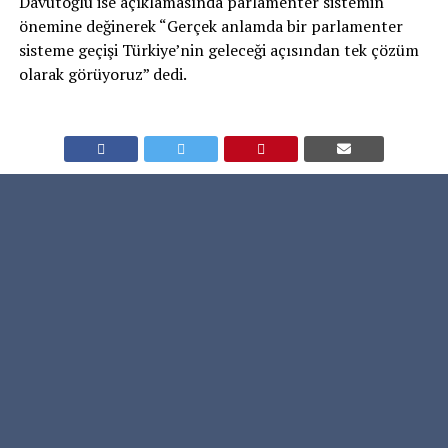
Davutoğlu ise açıklamasında parlamenter sistemin
önemine değinerek “Gerçek anlamda bir parlamenter
sisteme geçişi Türkiye’nin geleceği açısından tek çözüm
olarak görüyoruz” dedi.
RELATED TOPICS:
FEATURED
GELECEKPARTISI
UP NEXT
Davutoğlu’ndan iktidara sert eleştiriler: Polis
memurunun seçilmiş milletvekilinin üzerine yürüme
cesaretine son verin!
DON'T MISS
Avrupa Birliği işi şansa bırakmıyor…
urfagundem63