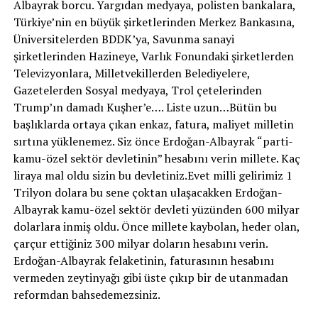
Albayrak borcu. Yargıdan medyaya, polisten bankalara,
Türkiye’nin en büyük şirketlerinden Merkez Bankasına,
Üniversitelerden BDDK’ya, Savunma sanayi
şirketlerinden Hazineye, Varlık Fonundaki şirketlerden
Televizyonlara, Milletvekillerden Belediyelere,
Gazetelerden Sosyal medyaya, Trol çetelerinden
Trump’ın damadı Kuşher’e…. Liste uzun…Bütün bu
başlıklarda ortaya çıkan enkaz, fatura, maliyet milletin
sırtına yüklenemez. Siz önce Erdoğan-Albayrak “parti-
kamu-özel sektör devletinin” hesabını verin millete. Kaç
liraya mal oldu sizin bu devletiniz.Evet milli gelirimiz 1
Trilyon dolara bu sene çoktan ulaşacakken Erdoğan-
Albayrak kamu-özel sektör devleti yüzünden 600 milyar
dolarlara inmiş oldu. Önce millete kaybolan, heder olan,
çarçur ettiğiniz 300 milyar doların hesabını verin.
Erdoğan-Albayrak felaketinin, faturasının hesabını
vermeden zeytinyağı gibi üste çıkıp bir de utanmadan
reformdan bahsedemezsiniz.