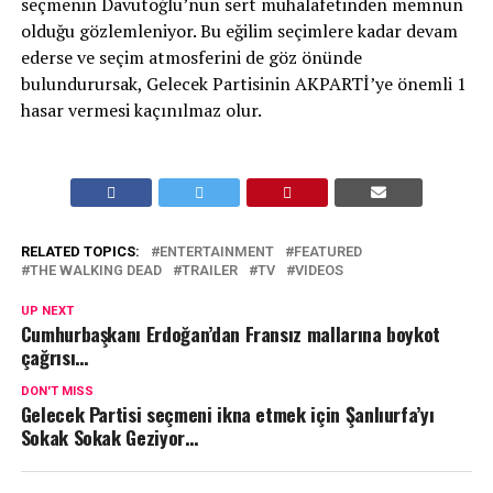
seçmenin Davutoğlu’nun sert muhalafetinden memnun
olduğu gözlemleniyor. Bu eğilim seçimlere kadar devam
ederse ve seçim atmosferini de göz önünde
bulundurursak, Gelecek Partisinin AKPARTİ’ye önemli 1
hasar vermesi kaçınılmaz olur.
RELATED TOPICS:
ENTERTAINMENT
FEATURED
THE WALKING DEAD
TRAILER
TV
VIDEOS
UP NEXT
Cumhurbaşkanı Erdoğan’dan Fransız mallarına boykot
çağrısı…
DON'T MISS
Gelecek Partisi seçmeni ikna etmek için Şanlıurfa’yı
Sokak Sokak Geziyor…