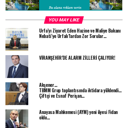
YOU MAY LIKE
Urfa’yı Ziyaret Eden Hazine ve Maliye Bakanı
Nebati’ye Urfalı’lardan Zor Sorular…
VİRANŞEHİR’DE ALARM ZİLLERİ ÇALIYOR!
Akşener…
TBMM Grup toplantısında iktidara yüklendi…
Çiftçi ve Esnaf Perişan…
Anayasa Mahkemesi (AYM) yeni üyesi Fidan
oldu…