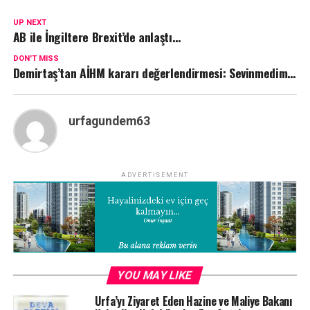
UP NEXT
AB ile İngiltere Brexit’de anlaştı…
DON'T MISS
Demirtaş’tan AİHM kararı değerlendirmesi: Sevinmedim…
urfagundem63
ADVERTISEMENT
YOU MAY LIKE
Urfa’yı Ziyaret Eden Hazine ve Maliye Bakanı