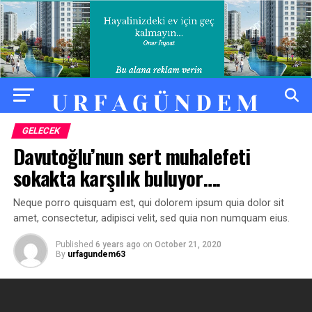
GELECEK
Davutoğlu’nun sert muhalefeti
sokakta karşılık buluyor….
Neque porro quisquam est, qui dolorem ipsum quia dolor sit
amet, consectetur, adipisci velit, sed quia non numquam eius.
Published
6 years ago
on
October 21, 2020
By
urfagundem63