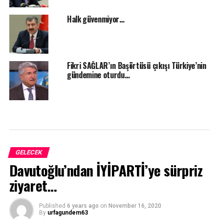
Halk güvenmiyor…
Fikri SAĞLAR’ın Başörtüsü çıkışı Türkiye’nin
gündemine oturdu…
GELECEK
Davutoğlu’ndan İYİPARTİ’ye sürpriz
ziyaret…
Published
6 years ago
on
November 16, 2020
By
urfagundem63